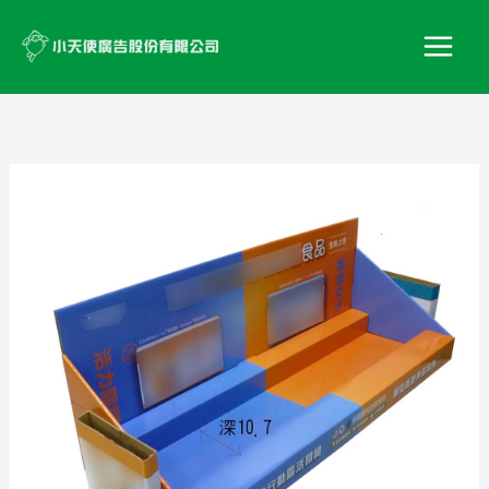
跳
至
主
要
內
容