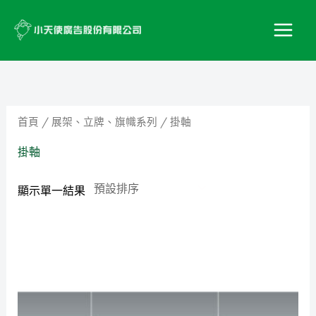
跳
至
主
要
內
容
首頁
/
展架、立牌、旗幟系列
/ 掛軸
掛軸
顯示單一結果