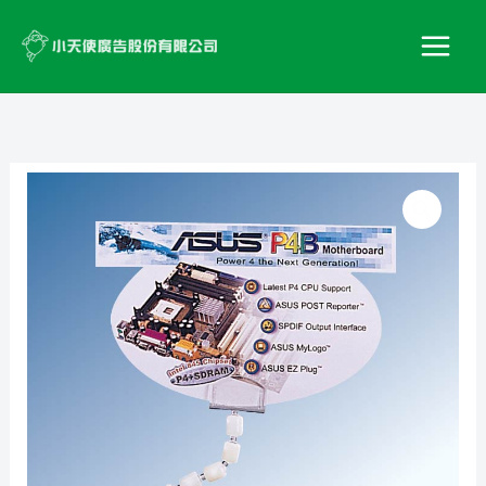
跳
至
主
要
內
容